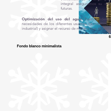
integral aseguramos su disp
futuras.
Optimización del uso del agua:
Permite identif
necesidades de los diferentes usuarios (doméstico, a
industrial) y asignar el recurso de manera más eficiente
6
Fondo blanco minimalista