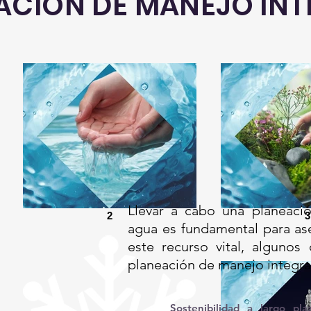
ACIÓN DE MANEJO INT
Llevar a cabo una planeaci
2
3
agua es fundamental para ase
este recurso vital, algunos
planeación de manejo integra
Sostenibilidad a largo pl