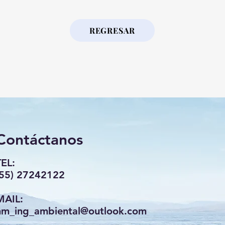
REGRESAR
Contáctanos
TEL:
(55) 27242122
MAIL:
hm_ing_ambiental@outlook.com