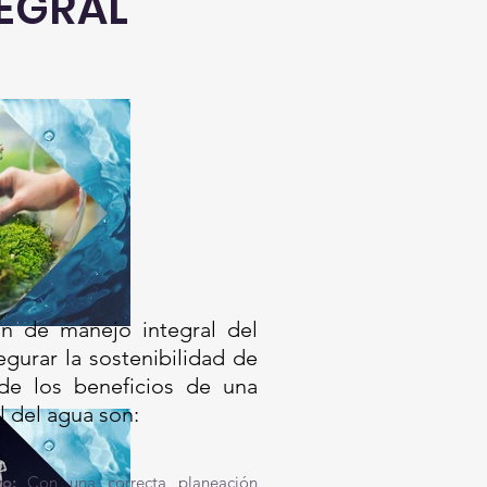
EGRAL
ón de manejo integral del
gurar la sostenibilidad de
 de los beneficios de una
l del agua son:
azo:
Con una correcta planeación