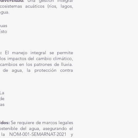
diversidad:
Una gestión integral
sistemas acuáticos (ríos, lagos,
agua.
guas
Esto
co:
El manejo integral se permite
 los impactos del cambio climático,
cambios en los patrones de lluvia.
s de agua, la protección contra
La
de
as
idos:
Se requiere de marcos legales
sostenible del agua, asegurando el
o la NOM-001-SEMARNAT-2021 y