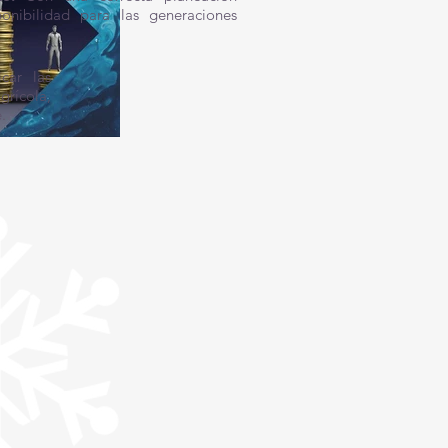
onibilidad para las generaciones
icar las
grícola,
.